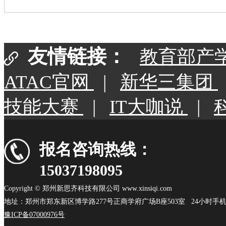
友情链接：
教育部产
ATAC官网
|
新华三集团
技能大赛
|
IT大咖说
|
报名咨询热线：
15037198095
Copyright © 郑州新思齐科技有限公司 www.xinsiqi.com
地址：郑州市郑东新区博学路277号正商学府广场B座503室 24小时手机：15
豫ICP备07000976号