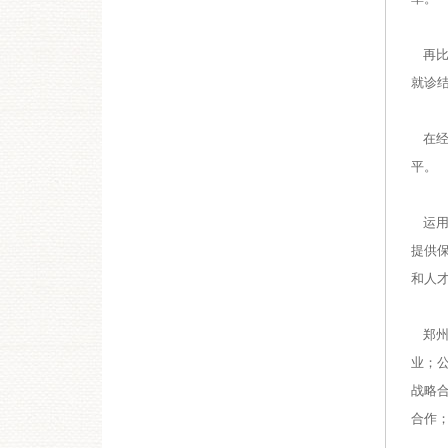
再比
就诊
在经
平。
运用
提供
和人
郑州
业；
战略
合作