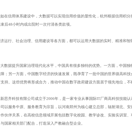
如在信用体系建设中，大数据可以实现信用价值的显性化，杭州根据信用积分推
结束后48小时内或出院时一次付清各类款项。
济运行、社会治理、信用建设等各方面，都可以运用大数据的实时、精准和智
大数据提升国家治理现代化水平，中国具有很多独特的优势。一方面，中国独
保障；另一方面，中国数字经济的快速发展，既孕育了一批中国的世界级高科技
才支持。这些优势将形成合力，推动中国在数字政府建设方面居于领先地位，不断
新思齐科技有限公司成立于2006年，是一家专业从事国际IT厂商高科技技能
公司以服务中原、服务教育为宗旨，以河南郑州为核心建立总部，辐射湖北、安
合作伙伴关系，在高校信息领域开展包括数字化校园、教学诊改、实验实训室、
；与国家相关部门配合，打造深入产教融合型企业。