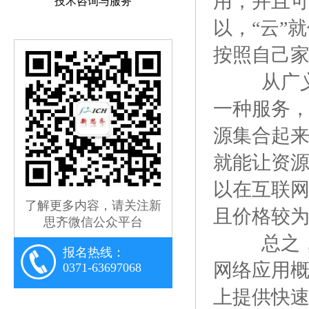
用，并且
技术咨询与服务
以，“云”
按照自己
从广
一种服务，
源集合起
就能让资
以在互联
了解更多内容，请关注新
且价格较
思齐微信公众平台
总之
报名热线：
网络应用
0371-63697068
上提供快