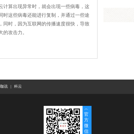
云计算出现异常时，就会出现一些病毒，这
同时这些病毒还能进行复制，并通过一些途
，同时，因为互联网的传播速度很快，导致
大的攻击力。
大咖说
|
科云
︵
官
方
微
信