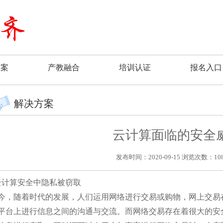
方案
产教融合
培训认证
报名入口
解决方案
云计算面临的安全
发布时间：2020-09-15 浏览次数：10
云计算安全中隐私被窃取
，随着时代的发展，人们运用网络进行交易或购物，网上交易
平台上进行信息之间的沟通与交流。而网络交易存在着很大的安