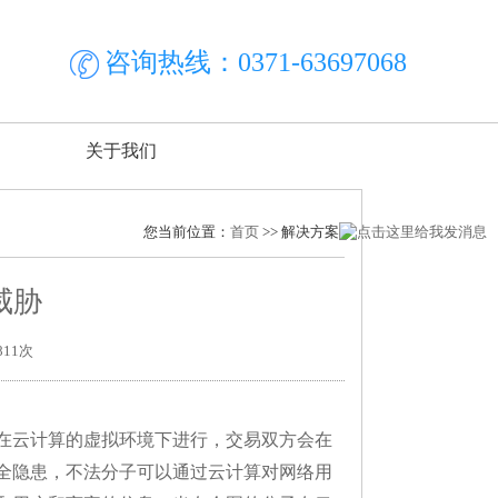
咨询热线：0371-63697068
关于我们
您当前位置：
首页
>> 解决方案
威胁
811次
在云计算的虚拟环境下进行，交易双方会在
全隐患，不法分子可以通过云计算对网络用