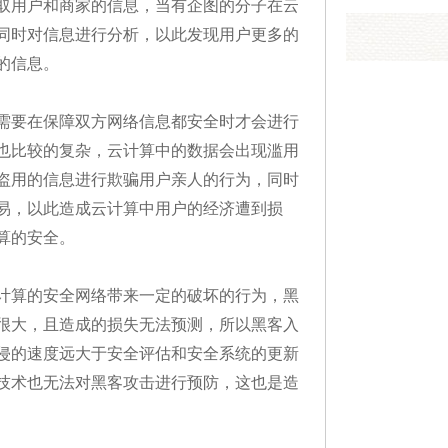
取用户和商家的信息，当有企图的分子在云
同时对信息进行分析，以此发现用户更多的
的信息。
需要在保障双方网络信息都安全时才会进行
也比较的复杂，云计算中的数据会出现滥用
盗用的信息进行欺骗用户亲人的行为，同时
易，以此造成云计算中用户的经济遭到损
算的安全。
计算的安全网络带来一定的破坏的行为，黑
很大，且造成的损失无法预测，所以黑客入
侵的速度远大于安全评估和安全系统的更新
技术也无法对黑客攻击进行预防，这也是造