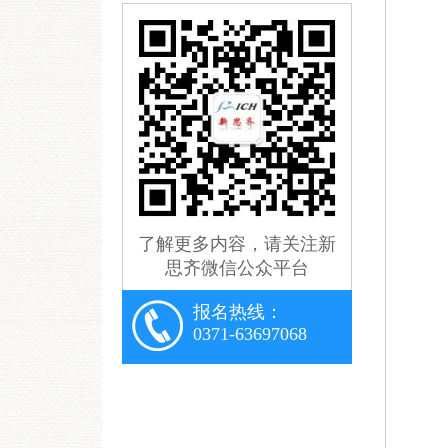
了解更多内容，请关注新
思齐微信公众平台
报名热线：
0371-63697068